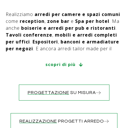
Realizziamo
arredi per camere e spazi comuni
come
reception
,
zone bar
e
Spa per hotel
. Ma
anche
boiserie e arredi per pub e ristoranti
.
Tavoli conferenze
,
mobili e arredi completi
per uffici
.
Espositori
,
banconi e armadiature
per negozi
. E ancora arredi tailor made per il
settore real estate.
scopri di più
La passione per il nostro lavoro insieme alla
nostra esperienza nei materiali e nelle tecnologie
ci consentono di progettare, costruire e
personalizzare arredo contract su misura.
PROGETTAZIONE
SU MISURA
Grazie all’alta
sartorialità
e artigianalità
, i
nostri mobili conferiranno a qualunque spazio un
tocco di classe e originalità, offrendo
REALIZZAZIONE
PROGETTI ARREDO
un’esperienza indimenticabile ai tuoi ospiti, clienti