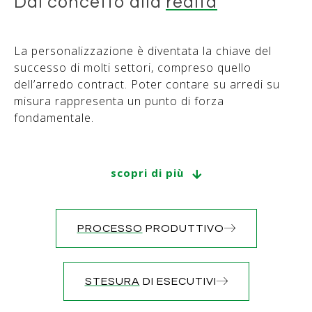
Dal concetto alla
realtà
La personalizzazione è diventata la chiave del
successo di molti settori, compreso quello
dell’arredo contract. Poter contare su arredi su
misura rappresenta un punto di forza
fondamentale.
La flessibilità offerta dalla realizzazione di mobili e
complementi personalizzati consente di conferire
scopri di più
personalità unica a ogni ambiente commerciale e
di soddisfare al meglio le esigenze dei committenti.
PROCESSO
PRODUTTIVO
La nostra azienda, Karbaum, è specializzata nella
creazione di arredo contract su misura per
progetti di ogni genere.
Ogni dettaglio viene
STESURA
DI ESECUTIVI
attentamente curato
per adattarsi alle
specifiche esigenze dell’ambiente e dei