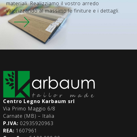
materiali. Realizziamo il vostro arredo
valorizzando al massimo le finiture e i dettagli.
Centro Legno Karbaum srl
Via Primo Maggio 6/8
Carnate (MB) – Italia
P.IVA:
02935920963
REA:
1607961